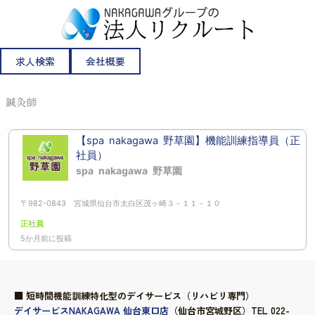
内
容
を
ス
求人検索
会社概要
キ
ッ
鍼灸師
プ
【spa nakagawa 野草園】機能訓練指導員（正
社員）
spa nakagawa 野草園
〒982-0843 宮城県仙台市太白区茂ヶ崎３－１１－１０
正社員
5か月前に投稿
■ 短時間機能訓練特化型のデイサービス（リハビリ専門）
デイサービスNAKAGAWA 仙台東口店
（仙台市宮城野区）TEL 022-