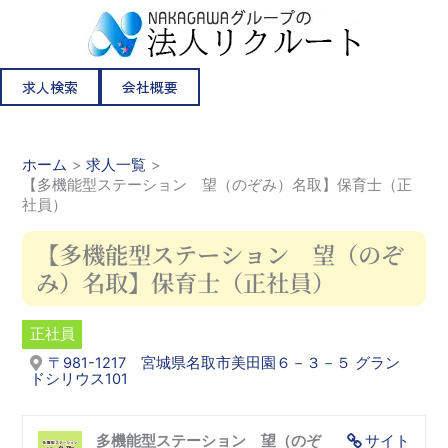
内
容
を
ス
求人検索
会社概要
キ
ッ
プ
ホーム
求人一覧
【多機能型ステーション 望（のぞみ）名取】保育士（正
社員）
【多機能型ステーション 望（のぞ
み）名取】保育士（正社員）
正社員
〒981-1217 宮城県名取市美田園６－３－５ グラン
ドシリウス101
多機能型ステーション 望（のぞ
サイト