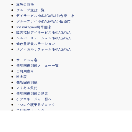
施設の特徴
グループ施設一覧
デイサービスNAKAGAWA仙台東口店
グループデイNAKAGAWA小田原店
spa nakagawa野草園店
障害福祉デイサービスNAKAGAWA
ヘルパーステーションNAKAGAWA
仙台豊齢食ステーション
メディカルリフォームNAKAGAWA
サービス内容
機能回復訓練メニュー一覧
ご利用案内
料金表
機能回復訓練
よくある質問
機能回復訓練の効果
ケアマネージャー様へ
７つの介護予防チェック
会社概要／リンク
地域支援事業部門
お問い合わせ＆資料請求フォーム